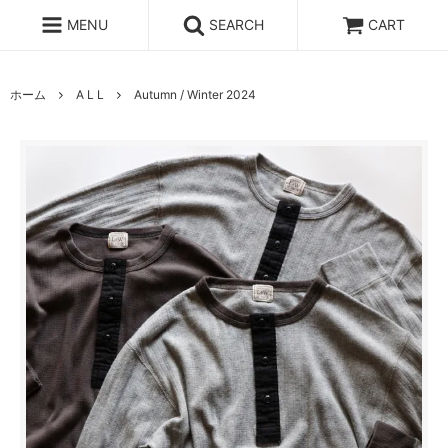
MENU
SEARCH
CART
ホーム
A L L
Autumn / Winter 2024