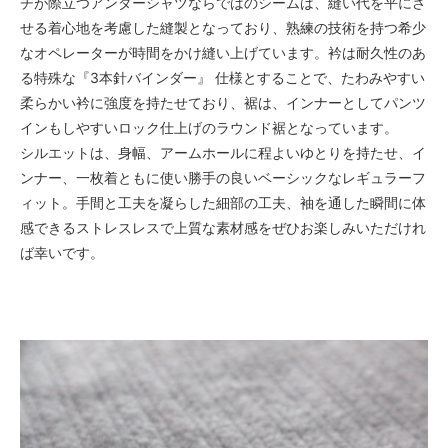
チが際立つアンダーシャツならではのシームは、縫い代を平にさ
せる着心地を考慮した縫製となっており、熟練の技術を持つ希少
なオペレーターが時間をかけ縫い上げています。衿は耐久性のあ
る特殊な『3本針バインダー』 仕様とすることで、たわみやすい
柔らかい衿に強度を持たせており、裾は、インナーとしてパンツ
インもしやすいロック仕上げのラウンド裾となっています。
シルエットは、身幅、アームホールに程よいゆとりを持たせ、イ
ンナー、一枚着ともに使い勝手の良いベーシックなレギュラーフ
ィット。手間と工夫を凝らした細部の工夫、袖を通した瞬間に体
感できるストレスレスで上質な素材感をぜひお楽しみいただけれ
ば幸いです。