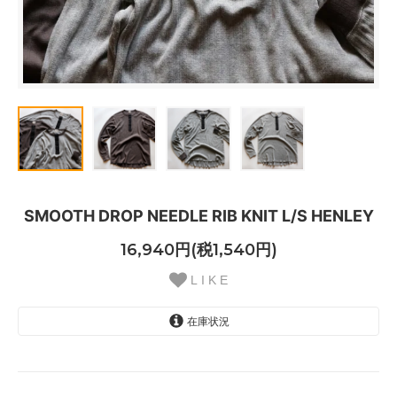
SMOOTH DROP NEEDLE RIB KNIT L/S HENLEY
16,940円(税1,540円)
L I K E
在庫状況
【 H. GREY 】
SOLD OUT