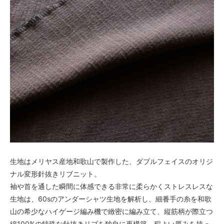
生地はメリヤス産地和歌山で製作した、ダブルフェイスのオリジ
ナル変形針抜きリブニット。
袖や首を通した瞬間に体感できる非常に柔らかくストレスレスな
生地は、60sのアンダーシャツ生地を解析し、細番手の糸を和歌
山の希少なハイゲージ編み機で緻密に編み立て、縦筋柄が際立つ
綿100%の特殊な針抜きリブを独自に再構築。程よい厚みを持っ