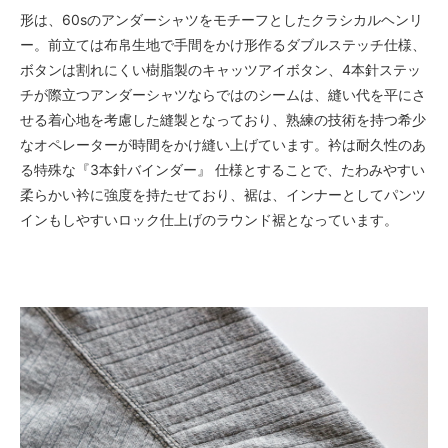
形は、60sのアンダーシャツをモチーフとしたクラシカルヘンリ
ー。前立ては布帛生地で手間をかけ形作るダブルステッチ仕様、
ボタンは割れにくい樹脂製のキャッツアイボタン、4本針ステッ
チが際立つアンダーシャツならではのシームは、縫い代を平にさ
せる着心地を考慮した縫製となっており、熟練の技術を持つ希少
なオペレーターが時間をかけ縫い上げています。衿は耐久性のあ
る特殊な『3本針バインダー』 仕様とすることで、たわみやすい
柔らかい衿に強度を持たせており、裾は、インナーとしてパンツ
インもしやすいロック仕上げのラウンド裾となっています。