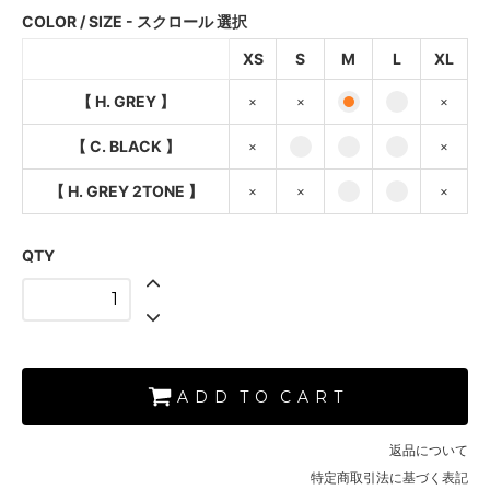
×
COLOR / SIZE - スクロール 選択
【 C. BLACK 】
XS
S
M
L
XL
SOLD OUT
×
【 H. GREY 】
×
×
×
【 H. GREY 2TONE 】
SOLD OUT
【 C. BLACK 】
×
×
×
【 H. GREY 】
【 H. GREY 2TONE 】
×
×
×
SOLD OUT
×
QTY
【 C. BLACK 】
【 H. GREY 2TONE 】
SOLD OUT
×
【 H. GREY 】
A D D T O C A R T
【 C. BLACK 】
【 H. GREY 2TONE 】
返品について
特定商取引法に基づく表記
【 H. GREY 】