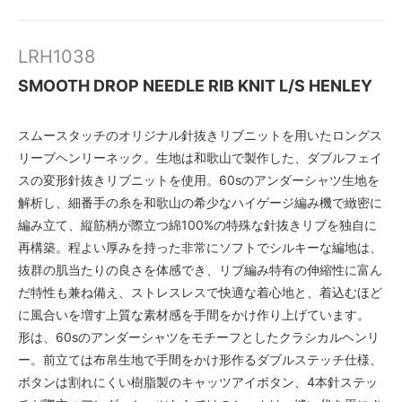
【 C. BLACK 】
LRH1038
【 H. GREY 2TONE 】
SMOOTH DROP NEEDLE RIB KNIT L/S HENLEY
【 H. GREY 】
SOLD OUT
×
スムースタッチのオリジナル針抜きリブニットを用いたロングス
【 C. BLACK 】
リーブヘンリーネック。生地は和歌山で製作した、ダブルフェイ
SOLD OUT
×
スの変形針抜きリブニットを使用。60sのアンダーシャツ生地を
解析し、細番手の糸を和歌山の希少なハイゲージ編み機で緻密に
【 H. GREY 2TONE 】
SOLD OUT
編み立て、縦筋柄が際立つ綿100%の特殊な針抜きリブを独自に
×
再構築。程よい厚みを持った非常にソフトでシルキーな編地は、
抜群の肌当たりの良さを体感でき、リブ編み特有の伸縮性に富ん
だ特性も兼ね備え、ストレスレスで快適な着心地と、着込むほど
に風合いを増す上質な素材感を手間をかけ作り上げています。
形は、60sのアンダーシャツをモチーフとしたクラシカルヘンリ
ー。前立ては布帛生地で手間をかけ形作るダブルステッチ仕様、
ボタンは割れにくい樹脂製のキャッツアイボタン、4本針ステッ