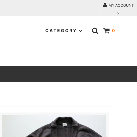
MY ACCOUNT
C A T E G O R Y
0