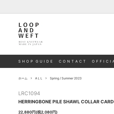
A L L
S H O P G U I D E
C O N T A C T
O F F I C I 
ホーム
A L L
Spring / Summer 2023
LRC1094
HERRINGBONE PILE SHAWL COLLAR CARD
22,880円(税2,080円)