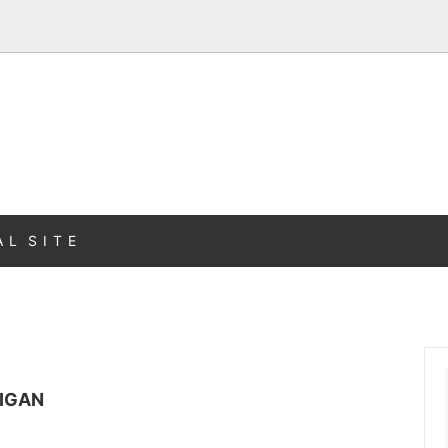
A L S I T E
IGAN