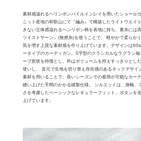
素材感溢れるヘリンボンパイルインレイを用いたショールカ
ニット産地の和歌山にて『編み』で構築したライトウエイト
きない立体感溢れるヘンリボン柄を表地に持ち、裏糸には
ツイストヤーン』(無撚糸)を使うことで、 軽やかで柔ら
気を増す上質な素材感を作り上げています。デザインは60
ータイプのカーディガン。S字型のクラシカルなラグラン袖
ーブ形状を特徴とし、衿はボリュームを抑えすっきりとした
使いし、 首元で生地を切り替え存在感のあるネックデザイ
素材を用いることで、長いシーズンでの着用が可能なカーデ
縫い上げた手間のかかる縫製仕様。 シルエットは、身幅、
さを考慮したベーシックなレギュラーフィット。ボタンを
上げています。