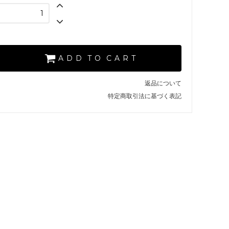
【 A. BLACK 】
SOLD OUT
×
【 L. TURQUOISE 】
SOLD OUT
×
A D D T O C A R T
【 V. IVORY 】
SOLD OUT
返品について
×
特定商取引法に基づく表記
【 A. BLACK 】
【 L. TURQUOISE 】
SOLD OUT
×
【 V. IVORY 】
SOLD OUT
×
【 A. BLACK 】
SOLD OUT
×
【 L. TURQUOISE 】
SOLD OUT