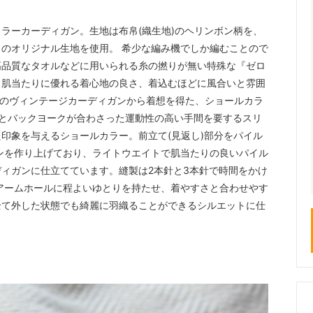
ラーカーディガン。生地は布帛(織生地)のヘリンボン柄を、
のオリジナル生地を使用。 希少な編み機でしか編むことので
高品質なタオルなどに用いられる糸の撚りが無い特殊な『ゼロ
かく肌当たりに優れる着心地の良さ、着込むほどに風合いと雰囲
sのヴィンテージカーディガンから着想を得た、ショールカラ
とバックヨークが合わさった運動性の高い手間を要するスリ
印象を与えるショールカラー。前立て(見返し)部分をパイル
ンを作り上げており、ライトウエイトで肌当たりの良いパイル
ィガンに仕立てています。縫製は2本針と3本針で時間をかけ
アームホールに程よいゆとりを持たせ、着やすさと合わせやす
全て外した状態でも綺麗に羽織ることができるシルエットに仕