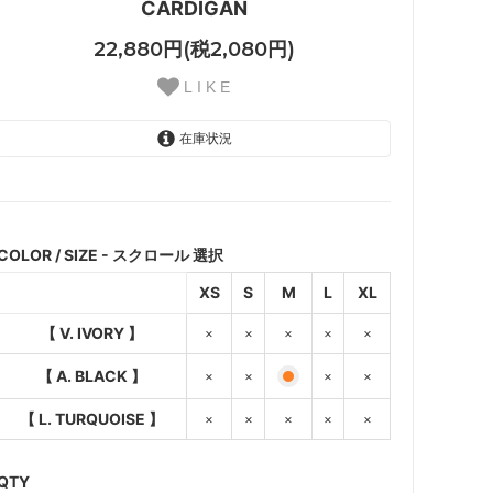
CARDIGAN
22,880円(税2,080円)
L I K E
在庫状況
【 V. IVORY 】
SOLD OUT
×
COLOR / SIZE - スクロール 選択
【 A. BLACK 】
XS
S
M
L
XL
SOLD OUT
×
【 V. IVORY 】
×
×
×
×
×
【 L. TURQUOISE 】
SOLD OUT
【 A. BLACK 】
×
×
×
×
×
【 L. TURQUOISE 】
×
×
×
×
×
【 V. IVORY 】
SOLD OUT
×
QTY