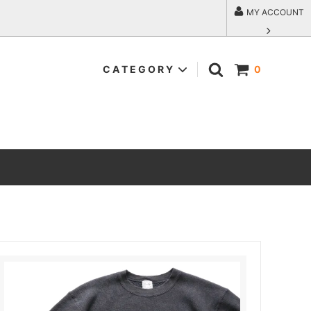
MY ACCOUNT
C A T E G O R Y
0