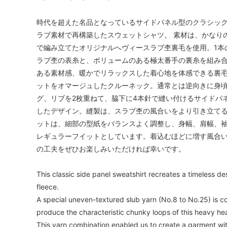
時代を超えた名品となっているサイドパネル型のクラシッ
ラブ素材で再構築したスウェットシャツ。 素材は、かなり
で編み立てたオリジナルへヴィースラブ杢裏毛を使用。1本
ラブ杢の表糸と、ボリュームのある極太番手の裏糸を組み
ある素材感、暖かでリラックスした着心地を体感できる裏
ットをオマージュしたクルーネック。通常とは逆向きに身頃
グ、リブを2枚重ねて、脇下に4本針で縫い付けるサイドパ
したデザイン。縫製は、スラブ杢の風合いをより引き立て
ットは、細部の型紙をバランスよく調整し、身幅、肩幅、
レギュラーフイットとしています。着込むほどに増す風合
の工夫をぜひお楽しみいただければ幸いです。
This classic side panel sweatshirt recreates a timeless des
fleece.
A special uneven-textured slub yarn (No.8 to No.25) is c
produce the characteristic chunky loops of this heavy hea
This yarn combination enabled us to create a garment with 