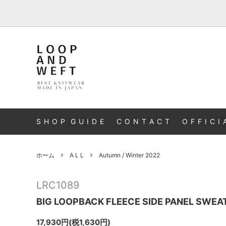
A L L
S H O P G U I D E
C O N T A C T
O F F I C I 
ホーム
A L L
Autumn / Winter 2022
LRC1089
BIG LOOPBACK FLEECE SIDE PANEL SWEA
17,930円(税1,630円)