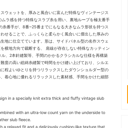
クスウェットを、厚みと風合いに富んだ特殊なヴィンテージス
のムラ感を持つ特殊なスラブ糸を用い、裏地ループを極太番手
の糸番手が、8番~25番までにもなる大きなムラ形状を持つス
合わせることで、ふっくらと柔らかく風合いに傑出した厚みの
毛生地に仕立てています。形は、サイドパネル型の名作スウェ
を横地方向で裁断する、 肩線が存在しない特殊なカッティン
ネル、2本針縫製等、手間のかかるクラシカルな仕様を再構築
る難度の高い総綿糸縫製で時間をかけ縫い上げており、シルエ
袖に程よいゆとりを持つリラックスしたダウンショルダー型の
い、着心地に優れるリラックスした素材感、手間をかけた細部
ign in a specially knit extra thick and fluffy vintage slub
ombined with an ultra-low count yarn on the underside to
ther slub fleece.
a relaxed fit and a deliciously cushion-like texture that