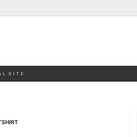
A L S I T E
TSHIRT