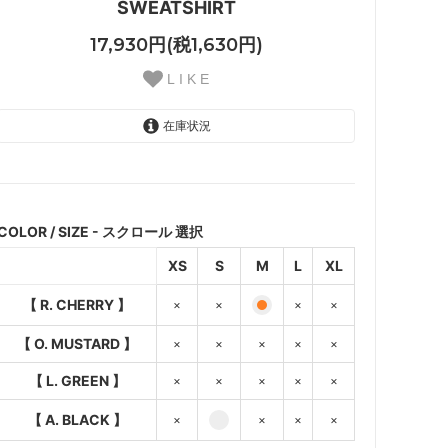
SWEATSHIRT
17,930円(税1,630円)
L I K E
在庫状況
【 R. CHERRY 】
SOLD OUT
×
COLOR / SIZE - スクロール 選択
【 O. MUSTARD 】
XS
S
M
L
XL
SOLD OUT
×
【 R. CHERRY 】
×
×
×
×
【 L. GREEN 】
SOLD OUT
【 O. MUSTARD 】
×
×
×
×
×
×
【 L. GREEN 】
×
×
×
×
×
【 A. BLACK 】
SOLD OUT
×
【 A. BLACK 】
×
×
×
×