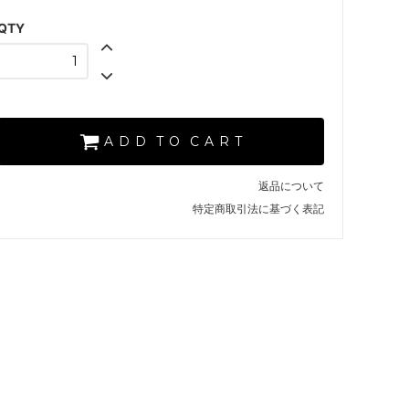
【 R. CHERRY 】
SOLD OUT
QTY
×
【 O. MUSTARD 】
SOLD OUT
×
【 L. GREEN 】
SOLD OUT
A D D T O C A R T
×
【 A. BLACK 】
返品について
特定商取引法に基づく表記
【 R. CHERRY 】
【 O. MUSTARD 】
SOLD OUT
×
【 L. GREEN 】
SOLD OUT
×
【 A. BLACK 】
SOLD OUT
×