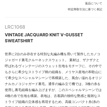
×
返品について
特定商取引法に基づく表記
【V.IVORY】
SOLD OUT
×
LRC1068
【A.BLACK】
SOLD OUT
×
VINTAGE JACQUARD KNIT V-GUSSET
SWEATSHIRT
【F.NAVY】
SOLD OUT
×
世界に2台のみ存在する特別な丸編み機を用いて製作したカノコ
【R.ORANGE】
ジャガード裏毛クルーネックスウェット。 素材は、ザクザクと
SOLD OUT
×
呼ばれるヴィンテージのスウェット生地をモチーフに、その中で
もさらに希少なストライプ柄の組織を、メリヤス産地の和歌山に
【V.IVORY】
SOLD OUT
て希少なスペシャルマシーンで再構築した、風合い溢れるオリジ
×
ナルカノコジャガード裏毛。通常の編み立て機では、3種の糸を
【A.BLACK】
使用し裏毛組織を編み上げますが、このスペシャルマシーンでは
SOLD OUT
4種の糸で生地を構築。表地は、古着調の独特な艶感と複雑なス
×
トライプ組織の立体感を再現するため、高級コンパクト糸(糸の
【F.NAVY】