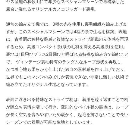
ヤス産地の和歌山にて希少なスペシャルマシーンで再構築した、
風合い溢れるオリジナルカノコジャガード裏毛。
通常の編み立て機では、3種の糸を使用し裏毛組織を編み上げま
すが、このスペシャルマシーンでは4種の糸で生地を構築。表地
は、古着調の独特な艶感と複雑なストライプ組織の立体感を再現
するため、高級コンパクト糸(糸の毛羽を抑える高級糸)を使用。
裏地は1目飛びプラス2目飛びと呼ばれる特殊な編み方で編むこと
で、 ヴィンテージ裏毛特有のランダムなループ形状を再現し、
かつ着心地も柔らかく仕上げた独自の素材感を作り上げており、
世界でもこのマシンのみでしか表現できない非常に難しい技術で
編み立てたオリジナル生地となっています。
表面に浮き出る特殊なストライプ柄は、着用を繰り返すことで柄
が際立ち表情を増して行き、変則的なパイル状の裏地は、ループ
が長く空気を含みやすいため暖かく、起毛を施さないことで長い
シーズンでの着用が可能な生地としています。