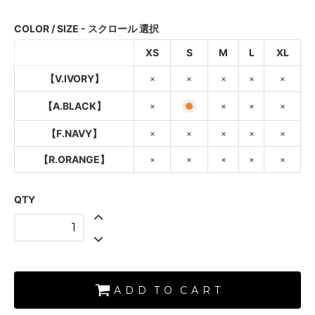
SOLD OUT
×
COLOR / SIZE - スクロール 選択
【A.BLACK】
XS
S
M
L
XL
SOLD OUT
×
【V.IVORY】
×
×
×
×
×
【F.NAVY】
SOLD OUT
【A.BLACK】
×
×
×
×
×
【F.NAVY】
×
×
×
×
×
【R.ORANGE】
SOLD OUT
【R.ORANGE】
×
×
×
×
×
×
【V.IVORY】
SOLD OUT
QTY
×
【A.BLACK】
【F.NAVY】
SOLD OUT
×
A D D T O C A R T
【R.ORANGE】
SOLD OUT