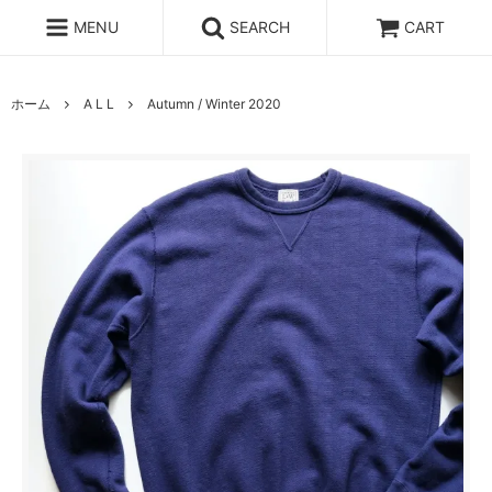
MENU
SEARCH
CART
ホーム
A L L
Autumn / Winter 2020