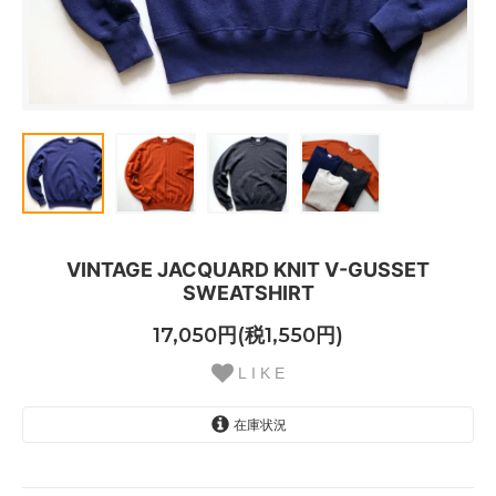
VINTAGE JACQUARD KNIT V-GUSSET
SWEATSHIRT
17,050円(税1,550円)
L I K E
在庫状況
【V.IVORY】