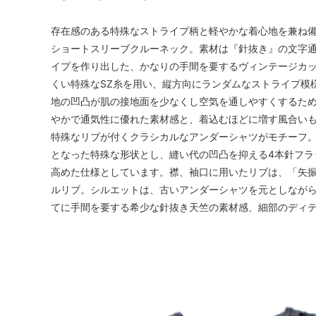
存在感のある特殊なストライプ柄と軽やかな着心地を兼ね備
ショートスリーブクルーネック。素材は『針抜き』の文字
イプを作り出した、かなりの手間を要するヴィンテージカ
くい特殊なSZ糸を用い、縦方向にランダムなストライプ模
地の凹凸が肌の接地面を少なくし空気を通しやすくするた
やかで通気性に優れた素材感と、着込むほどに増す風合いも
特殊なリブが付くクラシカルなアンダーシャツがモチーフ
となった特殊な形状とし、縫い代の凹凸を抑える4本針フラ
高めた仕様としています。襟、袖口に用いたリブは、「矢
ルリブ。シルエットは、古いアンダーシャツを元としなが
てに手間を要する希少な針抜き天竺の素材感、細部のディ