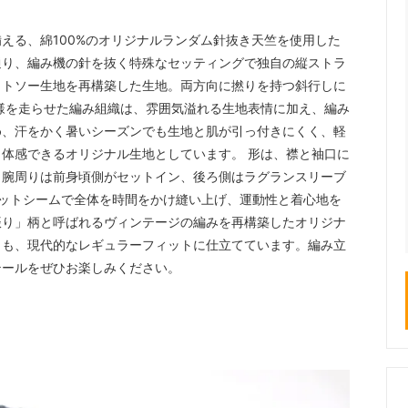
える、綿100%のオリジナルランダム針抜き天竺を使用した
通り、編み機の針を抜く特殊なセッティングで独自の縦ストラ
ットソー生地を再構築した生地。両方向に撚りを持つ斜行しに
様を走らせた編み組織は、雰囲気溢れる生地表情に加え、編み
め、汗をかく暑いシーズンでも生地と肌が引っ付きにくく、軽
体感できるオリジナル生地としています。 形は、襟と袖口に
。腕周りは前身頃側がセットイン、後ろ側はラグランスリーブ
ットシームで全体を時間をかけ縫い上げ、運動性と着心地を
振り」柄と呼ばれるヴィンテージの編みを再構築したオリジナ
らも、現代的なレギュラーフィットに仕立てています。編み立
テールをぜひお楽しみください。