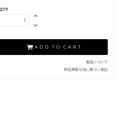
【V.IVORY】
SOLD OUT
QTY
×
【A.BLACK】
SOLD OUT
×
【D.NVY】
A D D T O C A R T
【D.CHERRY】
SOLD OUT
×
返品について
特定商取引法に基づく表記
【V.IVORY】
SOLD OUT
×
【A.BLACK】
SOLD OUT
×
【D.NVY】
SOLD OUT
×
【D.CHERRY】
SOLD OUT