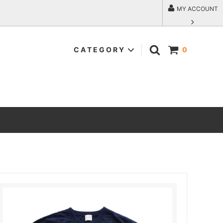
MY ACCOUNT
C A T E G O R Y
0