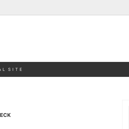
A L S I T E
NECK