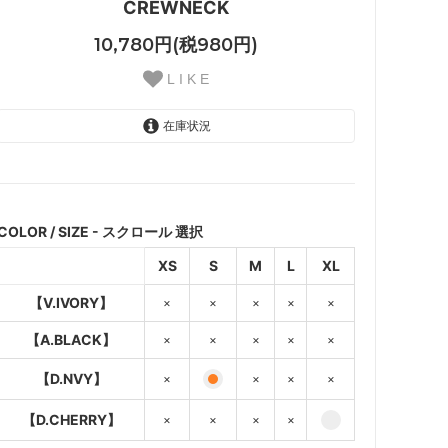
CREWNECK
10,780円(税980円)
L I K E
在庫状況
【V.IVORY】
SOLD OUT
×
COLOR / SIZE - スクロール 選択
【A.BLACK】
XS
S
M
L
XL
SOLD OUT
×
【V.IVORY】
×
×
×
×
×
【D.NVY】
SOLD OUT
【A.BLACK】
×
×
×
×
×
×
【D.NVY】
×
×
×
×
【D.CHERRY】
SOLD OUT
×
【D.CHERRY】
×
×
×
×