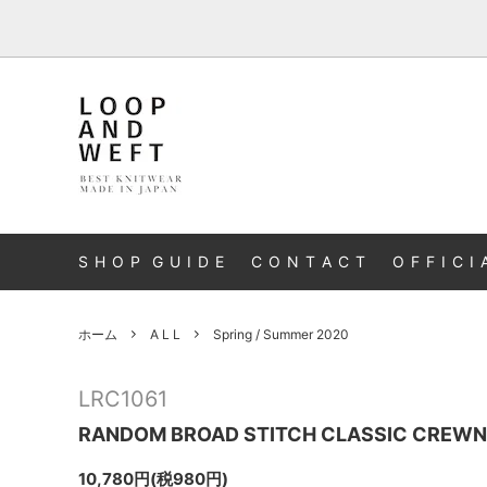
A L L
S H O P G U I D E
C O N T A C T
O F F I C I 
ホーム
A L L
Spring / Summer 2020
LRC1061
RANDOM BROAD STITCH CLASSIC CREW
10,780円(税980円)