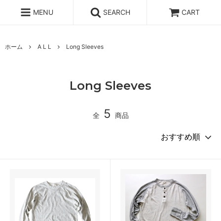
MENU
SEARCH
CART
ホーム
A L L
Long Sleeves
Long Sleeves
5
全
商品